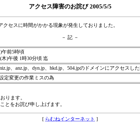
アクセス障害のお詫び 2005/5/5
へのアクセスに時間がかかる現象が発生しておりました。
－ 記 －
火)午前5時頃
日(木)午後 1時30分頃 迄
.jp、miz.jp、anz.jp、dyn.jp、hkd.jp、504.jpのドメイ
の設定変更の作業ミスの為
ております。
ことをお詫び申し上げます。
[
らむねインターネット
]